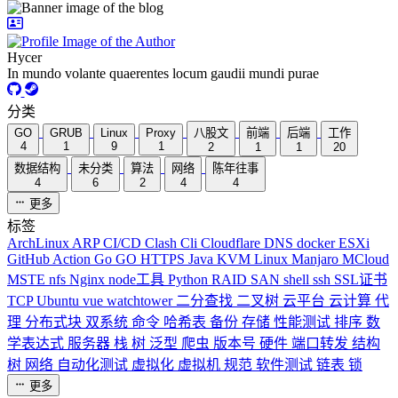
Hycer
In mundo volante quaerentes locum gaudii mundi purae
分类
GO
GRUB
Linux
Proxy
八股文
前端
后端
工作
4
1
9
1
2
1
1
20
数据结构
未分类
算法
网络
陈年往事
4
6
2
4
4
更多
标签
ArchLinux
ARP
CI/CD
Clash
Cli
Cloudflare
DNS
docker
ESXi
GitHub Action
Go
GO
HTTPS
Java
KVM
Linux
Manjaro
MCloud
MSTE
nfs
Nginx
node工具
Python
RAID
SAN
shell
ssh
SSL证书
TCP
Ubuntu
vue
watchtower
二分查找
二叉树
云平台
云计算
代
理
分布式块
双系统
命令
哈希表
备份
存储
性能测试
排序
数
学表达式
服务器
栈
树
泛型
爬虫
版本号
硬件
端口转发
结构
树
网络
自动化测试
虚拟化
虚拟机
规范
软件测试
链表
锁
更多