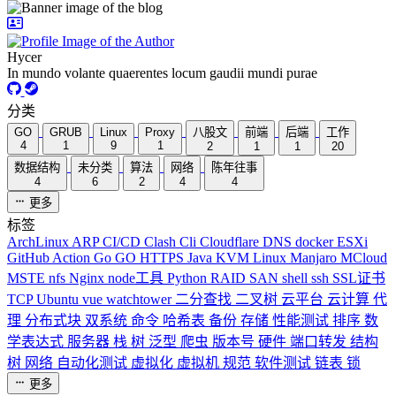
Hycer
In mundo volante quaerentes locum gaudii mundi purae
分类
GO
GRUB
Linux
Proxy
八股文
前端
后端
工作
4
1
9
1
2
1
1
20
数据结构
未分类
算法
网络
陈年往事
4
6
2
4
4
更多
标签
ArchLinux
ARP
CI/CD
Clash
Cli
Cloudflare
DNS
docker
ESXi
GitHub Action
Go
GO
HTTPS
Java
KVM
Linux
Manjaro
MCloud
MSTE
nfs
Nginx
node工具
Python
RAID
SAN
shell
ssh
SSL证书
TCP
Ubuntu
vue
watchtower
二分查找
二叉树
云平台
云计算
代
理
分布式块
双系统
命令
哈希表
备份
存储
性能测试
排序
数
学表达式
服务器
栈
树
泛型
爬虫
版本号
硬件
端口转发
结构
树
网络
自动化测试
虚拟化
虚拟机
规范
软件测试
链表
锁
更多