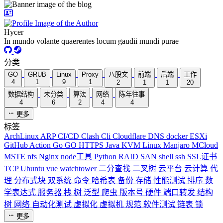
Hycer
In mundo volante quaerentes locum gaudii mundi purae
分类
GO
GRUB
Linux
Proxy
八股文
前端
后端
工作
4
1
9
1
2
1
1
20
数据结构
未分类
算法
网络
陈年往事
4
6
2
4
4
更多
标签
ArchLinux
ARP
CI/CD
Clash
Cli
Cloudflare
DNS
docker
ESXi
GitHub Action
Go
GO
HTTPS
Java
KVM
Linux
Manjaro
MCloud
MSTE
nfs
Nginx
node工具
Python
RAID
SAN
shell
ssh
SSL证书
TCP
Ubuntu
vue
watchtower
二分查找
二叉树
云平台
云计算
代
理
分布式块
双系统
命令
哈希表
备份
存储
性能测试
排序
数
学表达式
服务器
栈
树
泛型
爬虫
版本号
硬件
端口转发
结构
树
网络
自动化测试
虚拟化
虚拟机
规范
软件测试
链表
锁
更多