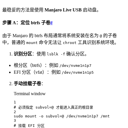
最稳妥的方法是使用
Manjaro Live USB
启动盘。
步骤 A：定位 btrfs 子卷
#
由于 Manjaro 的 btrfs 布局通常将系统安装在名为
的子卷
@
中，普通的
命令无法让
工具识别系统环境。
mount
chroot
识别分区
：使用
确认分区。
lsblk -f
根分区（btrfs）：例如
/dev/nvme1n1p7
EFI 分区（vfat）：例如
/dev/nvme1n1p5
手动挂载子卷
：
Terminal window
1
# 必须指定 subvol=@ 才能进入真正的根目录
2
sudo
mount
-o
subvol=@
/dev/nvme1n1p7
/mnt
3
# 挂载 EFI 分区