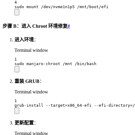
4
sudo
mount
/dev/nvme1n1p5
/mnt/boot/efi
步骤 B：进入 Chroot 环境修复
#
进入环境
：
Terminal window
1
sudo
manjaro-chroot
/mnt
/bin/bash
重装 GRUB
：
Terminal window
1
grub-install
--target=x86_64-efi
--efi-directory=/
更新配置
：
Terminal window