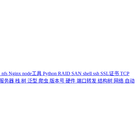
E
nfs
Nginx
node工具
Python
RAID
SAN
shell
ssh
SSL证书
TCP
服务器
栈
树
泛型
爬虫
版本号
硬件
端口转发
结构树
网络
自动