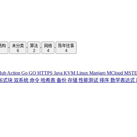
结构
未分类
算法
网络
陈年往事
6
2
4
4
Hub Action
Go
GO
HTTPS
Java
KVM
Linux
Manjaro
MCloud
MST
布式块
双系统
命令
哈希表
备份
存储
性能测试
排序
数学表达式